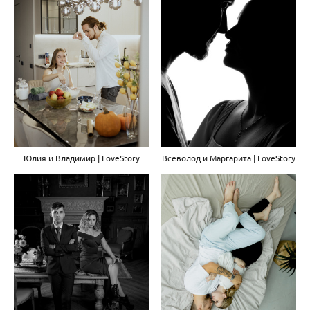
Всеволод и Маргарита | LoveStory
Юлия и Владимир | LoveStory