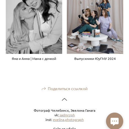
Яна и Анна | Мама с дочкой
Выпускники ЮуГМУ 2024
Поделиться ссылкой
Фотограф Челябинск, Эвелина Ганага
vk:
sadmrzph
inst:
evelina.photograph
Сайт от
wfolio