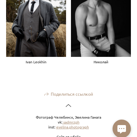
Ivan Leokhin
Николай
Поделиться ссылкой
Фотограф Челябинск, Эвелина Ганага
vk:
sadmrzph
inst:
evelina.photograph
Сайт от
wfolio